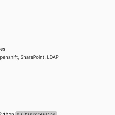
res
Openshift, SharePoint, LDAP
 Python
multiprocessing